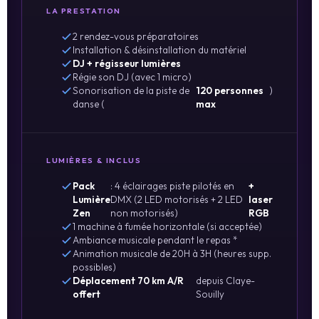
LA PRESTATION
2 rendez-vous préparatoires
Installation & désinstallation du matériel
DJ + régisseur lumières
Régie son DJ (avec 1 micro)
Sonorisation de la piste de
120 personnes
)
danse (
max
LUMIÈRES & INCLUS
Pack
: 4 éclairages piste pilotés en
+
Lumière
DMX (2 LED motorisés + 2 LED
laser
Zen
non motorisés)
RGB
1 machine à fumée horizontale (si acceptée)
Ambiance musicale pendant le repas *
Animation musicale de 20H à 3H (heures supp.
possibles)
Déplacement 70 km A/R
depuis Claye-
offert
Souilly