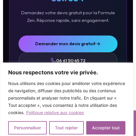
Demandez votre devis gratuit pour la Formule
Zen. Réponse rapide, sans engagement.
Demander mon devis gratuit
06 61 50 45 72
Nous respectons votre vie privée.
Nous utilisons des cookies pour améliorer votre expérience
de navigation, diffuser des publicités ou des contenus
personnalisés et analyser notre trafic. En cliquant sur «
Tout accepter », vous consentez à notre utilisation des
cookies.
Politique relative aux cookies
Copyright © 2026 | Propulsé par
Création Web SEO
Personnaliser
Tout rejeter
Accepter tout