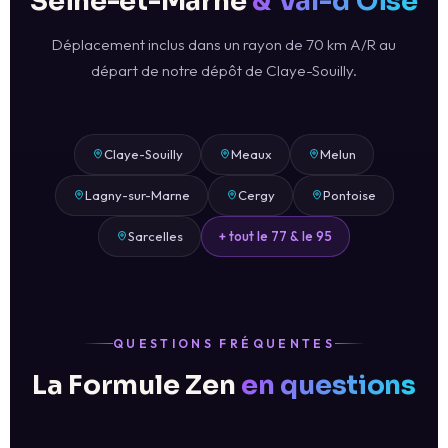
Seine-et-Marne
& Val-d'Oise
Déplacement inclus dans un rayon de 70 km A/R au
départ de notre dépôt de Claye-Souilly.
Claye-Souilly
Meaux
Melun
Lagny-sur-Marne
Cergy
Pontoise
Sarcelles
+ tout le 77 & le 95
QUESTIONS FRÉQUENTES
La Formule Zen
en questions