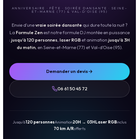
ANNIVERSAIRE · FÊTE · SOIRÉE DANSANTE · SEINE-
ET-MARNE (77) & VAL-D'OISE (95)
Envie d'une
vraie soirée dansante
qui dure toute la nuit ?
La
Formule Zen
est notre formule DJ montée en puissance
:
jusqu'à 120 personnes
,
laser RGB
et animation
jusqu'à 3H
du matin
, en Seine-et-Marne (77) et Val-d'Oise (95).
Demander un devis
06 61 50 45 72
Jusqu'à
120 personnes
Animation
20H → 03H
Laser RGB
inclus
70 km A/R
offerts