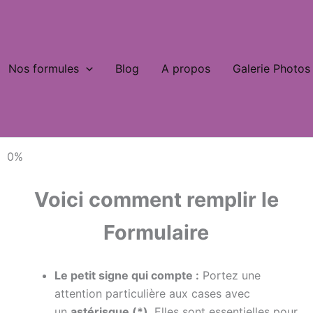
Nos formules
Blog
A propos
Galerie Photos
0%
Voici comment remplir le
Formulaire
Le petit signe qui compte :
Portez une
attention particulière aux cases avec
un
astérisque (*)
. Elles sont essentielles pour